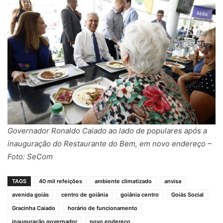
Governador Ronaldo Caiado ao lado de populares após a
inauguração do Restaurante do Bem, em novo endereço –
Foto: SeCom
TAGS
40 mil refeições
ambiente climatizado
anvisa
avenida goiás
centro de goiânia
goiânia centro
Goiás Social
Gracinha Caiado
horário de funcionamento
inauguração governador
novo endereço