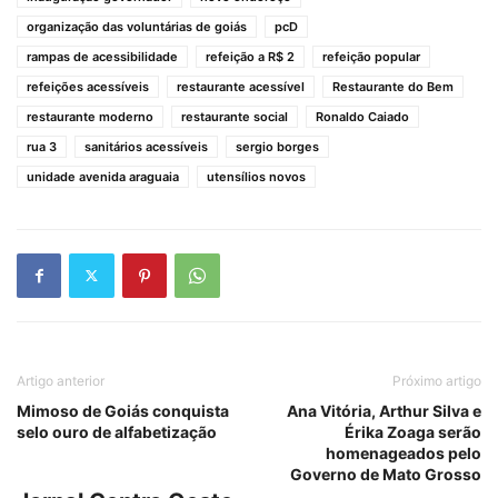
organização das voluntárias de goiás
pcD
rampas de acessibilidade
refeição a R$ 2
refeição popular
refeições acessíveis
restaurante acessível
Restaurante do Bem
restaurante moderno
restaurante social
Ronaldo Caiado
rua 3
sanitários acessíveis
sergio borges
unidade avenida araguaia
utensílios novos
Artigo anterior
Próximo artigo
Mimoso de Goiás conquista
Ana Vitória, Arthur Silva e
selo ouro de alfabetização
Érika Zoaga serão
homenageados pelo
Governo de Mato Grosso