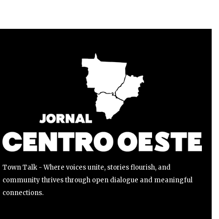
Para se inscrever, basta inserir seu endereço de e-mail e
clicar no botão de inscrição. Não se preocupe, respeitamos
sua privacidade e não enviaremos spam para sua caixa de
entrada. Suas informações estão seguras conosco.
INSCREVER
Li e aceito a
Política de Privacidade
.
Town Talk - Where voices unite, stories flourish, and
community thrives through open dialogue and meaningful
connections.