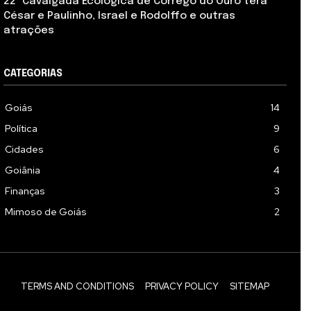
22ª Cavalgada Ecológica de Córrego do Ouro terá
César e Paulinho, Israel e Rodolffo e outras
atrações
CATEGORIAS
Goiás
14
Política
9
Cidades
6
Goiânia
4
Finanças
3
Mimoso de Goiás
2
TERMS AND CONDITIONS
PRIVACY POLICY
SITEMAP