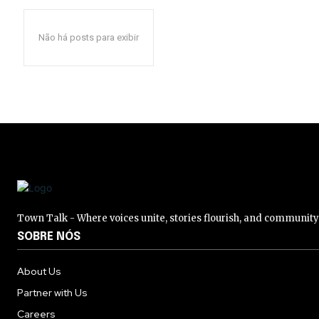
Não há posts para exibir
Town Talk - Where voices unite, stories flourish, and communit
SOBRE NÓS
About Us
Partner with Us
Careers