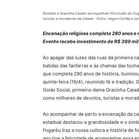
Ronaldo e Gracinha Caiado acompanham Procissão do Fogaré
turistas e moradores da cidade - Fotos: Hegon Corrêa e Jú
Encenação religiosa completa 280 anos e re
Evento recebe investimento de R$ 399 mil
Ao apagar das luzes das ruas da primeira cap
batidas das fanfarras e às chamas das tocha
que completa 280 anos de história, ilumino
quinta-feira (16/4), reunindo fé e tradição
Goiás Social, primeira-dama Gracinha Caiad
como milhares de devotos, turistas e morad
Ao acompanhar de perto a encenação da caç
estadual destacou a grandiosidade e o simb
Fogaréu traz a nossa cultura e história de
ano tive a felicidade de acompanhar essa en