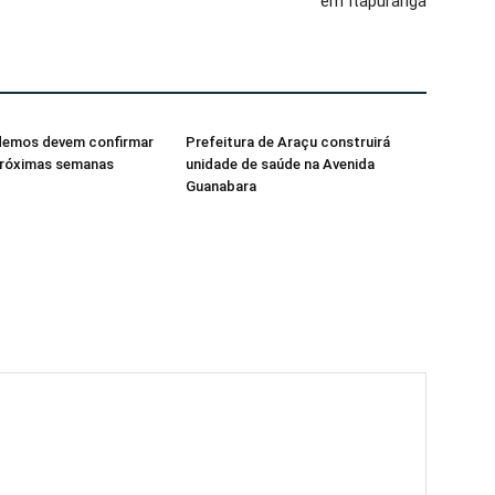
em Itapuranga
emos devem confirmar
Prefeitura de Araçu construirá
próximas semanas
unidade de saúde na Avenida
Guanabara