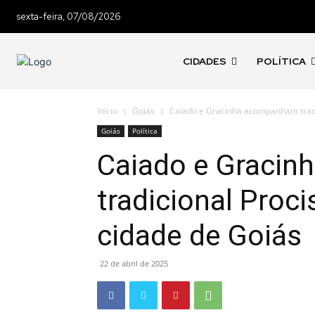
sexta-feira, 07/08/2026
CIDADES
POLÍTICA
Início
Goiás
Caiado e Gracinha acompanham tradi
Goiás
Política
Caiado e Graci
tradicional Proc
cidade de Goiás
22 de abril de 2025