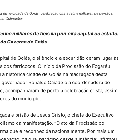
u na cidade de Goiás: celebração cristã reúne milhares de devotos,
nior Guimarães
úne milhares de fiéis na primeira capital do estado.
 do Governo de Goiás
ital de Goiás, o silêncio e a escuridão deram lugar às
s dos farricocos. O início da Procissão do Fogaréu,
u a histórica cidade de Goiás na madrugada desta
. O governador Ronaldo Caiado e a coordenadora do
o, acompanharam de perto a celebração cristã, assim
ores do município.
ada e prisão de Jesus Cristo, o chefe do Executivo
olismo da manifestação. “O ato da Procissão do
 forma que é reconhecida nacionalmente. Por mais um
cenação, da qual participo desde a infância”, afirmou