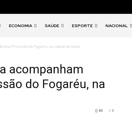
ECONOMIA
SAÚDE
ESPORTE
NACIONAL
cional Procissão do Fogaréu, na cidade de Goiás
nha acompanham
issão do Fogaréu, na
63
0