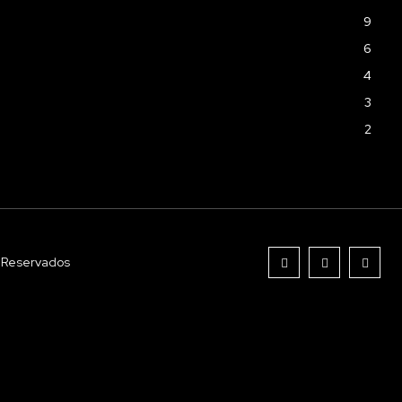
9
6
4
3
2
s Reservados