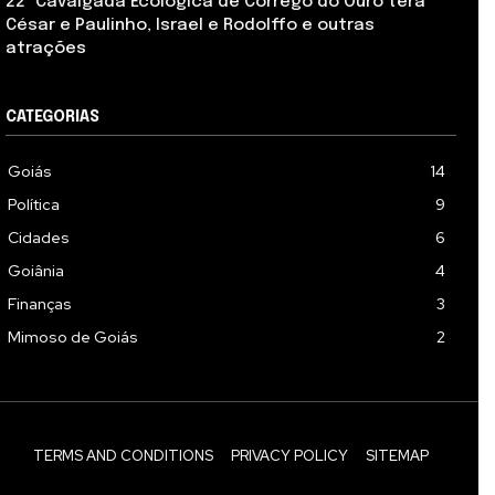
22ª Cavalgada Ecológica de Córrego do Ouro terá
César e Paulinho, Israel e Rodolffo e outras
atrações
CATEGORIAS
Goiás
14
Política
9
Cidades
6
Goiânia
4
Finanças
3
Mimoso de Goiás
2
TERMS AND CONDITIONS
PRIVACY POLICY
SITEMAP