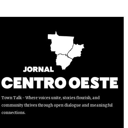
Para se inscrever, basta inserir seu endereço de e-mail e
clicar no botão de inscrição. Não se preocupe, respeitamos
sua privacidade e não enviaremos spam para sua caixa de
entrada. Suas informações estão seguras conosco.
INSCREVER
Li e aceito a
Política de Privacidade
.
Town Talk - Where voices unite, stories flourish, and
community thrives through open dialogue and meaningful
connections.