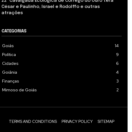
22ª Cavalgada Ecológica de Córrego do Ouro terá
César e Paulinho, Israel e Rodolffo e outras
atrações
CATEGORIAS
Goiás
14
Política
9
Cidades
6
Goiânia
4
Finanças
3
Mimoso de Goiás
2
TERMS AND CONDITIONS
PRIVACY POLICY
SITEMAP