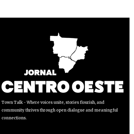
Para se inscrever, basta inserir seu endereço de e-mail e
clicar no botão de inscrição. Não se preocupe, respeitamos
sua privacidade e não enviaremos spam para sua caixa de
entrada. Suas informações estão seguras conosco.
INSCREVER
Li e aceito a
Política de Privacidade
.
Town Talk - Where voices unite, stories flourish, and
community thrives through open dialogue and meaningful
connections.