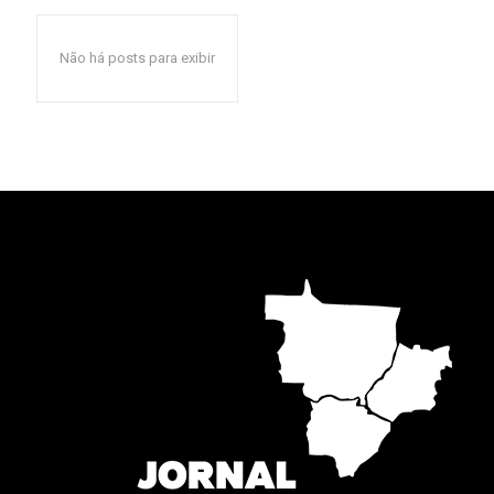
Junte-se à nossa
Não há posts para exibir
comunidade de
ASSINANTES e faç
da nossa jornada.
Para se inscrever, basta inserir
clicar no botão de inscrição. N
sua privacidade e não enviarem
entrada. Suas informações estã