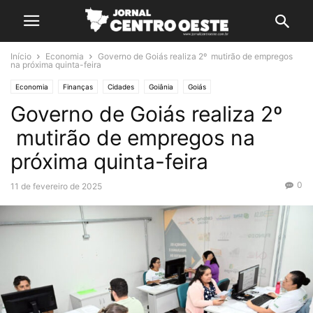
Início
Economia
Governo de Goiás realiza 2º mutirão de empregos
na próxima quinta-feira
Economia
Finanças
Cidades
Goiânia
Goiás
Governo de Goiás realiza 2º
mutirão de empregos na
próxima quinta-feira
0
11 de fevereiro de 2025