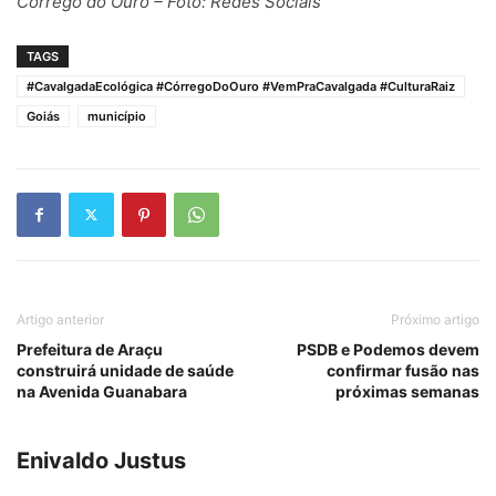
Córrego do Ouro – Foto: Redes Sociais
TAGS
#CavalgadaEcológica #CórregoDoOuro #VemPraCavalgada #CulturaRaiz
Goiás
município
Artigo anterior
Próximo artigo
Prefeitura de Araçu
PSDB e Podemos devem
construirá unidade de saúde
confirmar fusão nas
na Avenida Guanabara
próximas semanas
Enivaldo Justus