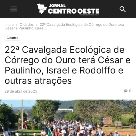
Início
Cidades
22ª Cavalgada Ecológica de Córrego do Ouro terá
César e Paulinho, Israel...
Cidades
22ª Cavalgada Ecológica de
Córrego do Ouro terá César e
Paulinho, Israel e Rodolffo e
outras atrações
0
29 de abril de 2025