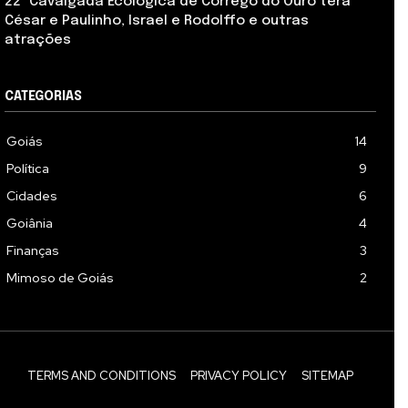
22ª Cavalgada Ecológica de Córrego do Ouro terá
César e Paulinho, Israel e Rodolffo e outras
atrações
CATEGORIAS
Goiás
14
Política
9
Cidades
6
Goiânia
4
Finanças
3
Mimoso de Goiás
2
TERMS AND CONDITIONS
PRIVACY POLICY
SITEMAP