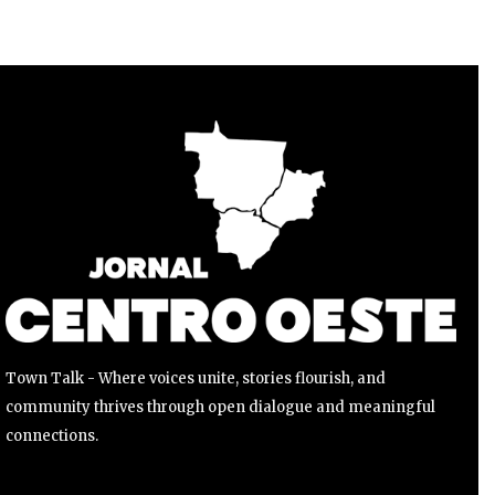
Para se inscrever, basta inserir seu endereço de e-mail e
clicar no botão de inscrição. Não se preocupe, respeitamos
sua privacidade e não enviaremos spam para sua caixa de
entrada. Suas informações estão seguras conosco.
INSCREVER
Li e aceito a
Política de Privacidade
.
Town Talk - Where voices unite, stories flourish, and
community thrives through open dialogue and meaningful
connections.