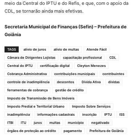
meio da Central do IPTU e do Refis, e que, com o apoio da
CDL, se tornarão ainda mais efetivas.
Secretaria Municipal de Finanças (Sefin) – Prefeitura de
Goiânia
TAGS
alívio de juros
alívio de multas
Atende Fácil
Câmara de Dirigentes Lojistas
capacitação profissional
CDL
Central do IPTU
certificação digital
Cleyton Menezes
Cobrança Administrativa
contribuições municipais
contribuintes
controle de inadimplência
descontos
Dívida Ativa
dívidas
ferramentas de cobrança
gestão de crédito
Imposto de Transmissão de Bens Imóveis
Imposto Predial e Territorial Urbano
Imposto Sobre Serviços
inadimplência
informações cadastrais
inscrição
IPTU
ISS
ITBI
ITU
juros
multas
município
negativado
órgãos de proteção ao crédito
pagamento
Prefeitura de Goiânia