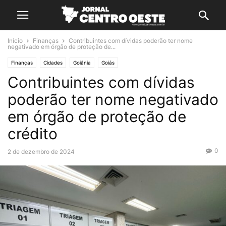
Início
Finanças
Contribuintes com dívidas poderão ter nome
negativado em órgão de proteção de...
Finanças
Cidades
Goiânia
Goiás
Contribuintes com dívidas
poderão ter nome negativado
em órgão de proteção de
crédito
0
2 de dezembro de 2024