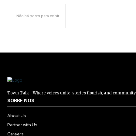
Não há posts para exibir
Town Talk - Where voices unite, stories flourish, and communit
SOBRE NÓS
About Us
Partner with Us
Careers