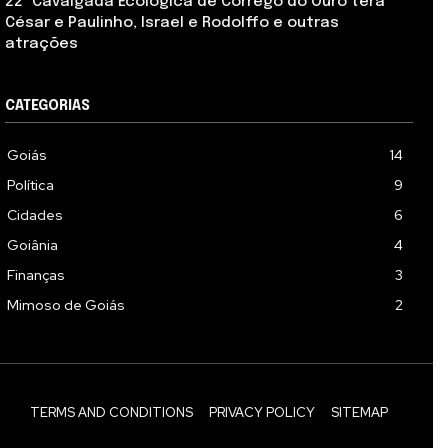
22ª Cavalgada Ecológica de Córrego do Ouro terá
César e Paulinho, Israel e Rodolffo e outras
atrações
CATEGORIAS
Goiás
14
Política
9
Cidades
6
Goiânia
4
Finanças
3
Mimoso de Goiás
2
TERMS AND CONDITIONS
PRIVACY POLICY
SITEMAP