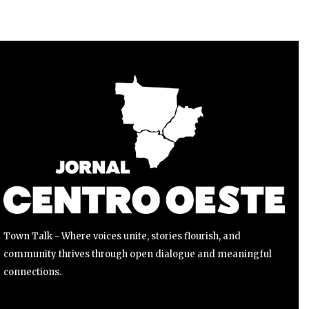
Para se inscrever, basta inserir seu endereço de e-mail e
clicar no botão de inscrição. Não se preocupe, respeitamos
sua privacidade e não enviaremos spam para sua caixa de
entrada. Suas informações estão seguras conosco.
INSCREVER
Li e aceito a
Política de Privacidade
.
Town Talk - Where voices unite, stories flourish, and
community thrives through open dialogue and meaningful
connections.