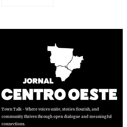
nossa jornada.
Para se inscrever, basta inserir seu endereço de e-mail e
clicar no botão de inscrição. Não se preocupe, respeitamos
sua privacidade e não enviaremos spam para sua caixa de
entrada. Suas informações estão seguras conosco.
INSCREVER
Li e aceito a
Política de Privacidade
.
Town Talk - Where voices unite, stories flourish, and
community thrives through open dialogue and meaningful
connections.