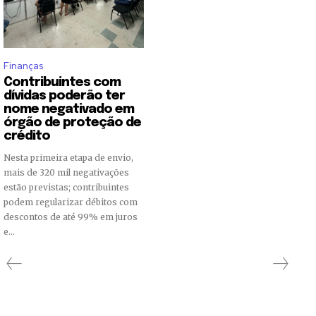
Finanças
Contribuintes com
Junte-se à nossa comunidade
dívidas poderão ter
nome negativado em
de ASSINANTES e faça parte da
órgão de proteção de
nossa jornada.
crédito
Nesta primeira etapa de envio,
Para se inscrever, basta inserir seu endereço de e-mail e
mais de 320 mil negativações
clicar no botão de inscrição. Não se preocupe, respeitamos
estão previstas; contribuintes
sua privacidade e não enviaremos spam para sua caixa de
entrada. Suas informações estão seguras conosco.
podem regularizar débitos com
descontos de até 99% em juros
e...
INSCREVER