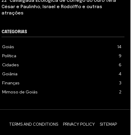
22ª Cavalgada Ecológica de Córrego do Ouro terá
César e Paulinho, Israel e Rodolffo e outras
atrações
CATEGORIAS
Goiás
14
Política
9
Cidades
6
Goiânia
4
Finanças
3
Mimoso de Goiás
2
TERMS AND CONDITIONS
PRIVACY POLICY
SITEMAP