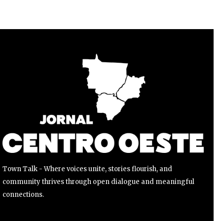
Para se inscrever, basta inserir seu endereço de e-mail e
clicar no botão de inscrição. Não se preocupe, respeitamos
sua privacidade e não enviaremos spam para sua caixa de
entrada. Suas informações estão seguras conosco.
INSCREVER
Li e aceito a
Política de Privacidade
.
Town Talk - Where voices unite, stories flourish, and
community thrives through open dialogue and meaningful
connections.