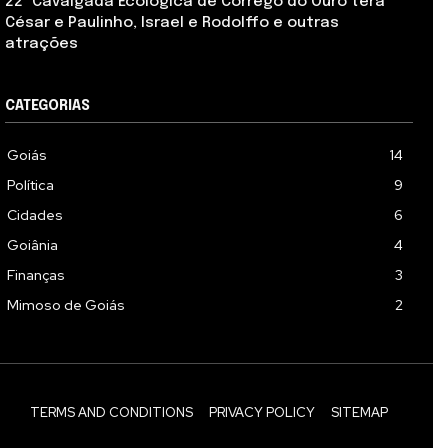
22ª Cavalgada Ecológica de Córrego do Ouro terá
César e Paulinho, Israel e Rodolffo e outras
atrações
CATEGORIAS
Goiás
14
Política
9
Cidades
6
Goiânia
4
Finanças
3
Mimoso de Goiás
2
TERMS AND CONDITIONS
PRIVACY POLICY
SITEMAP