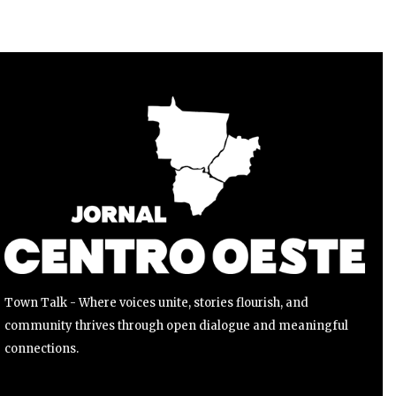
Para se inscrever, basta inserir seu endereço de e-mail e
clicar no botão de inscrição. Não se preocupe, respeitamos
sua privacidade e não enviaremos spam para sua caixa de
entrada. Suas informações estão seguras conosco.
INSCREVER
Li e aceito a
Política de Privacidade
.
Town Talk - Where voices unite, stories flourish, and
community thrives through open dialogue and meaningful
connections.