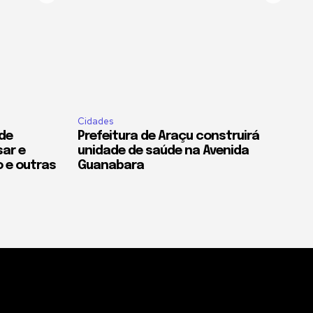
Cidades
 de
Prefeitura de Araçu construirá
sar e
unidade de saúde na Avenida
o e outras
Guanabara