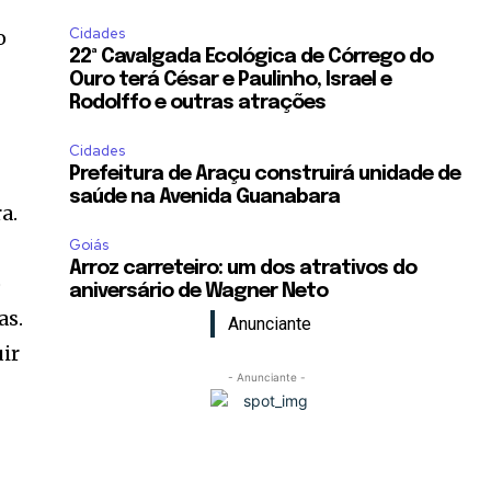
Cidades
o
22ª Cavalgada Ecológica de Córrego do
Ouro terá César e Paulinho, Israel e
Rodolffo e outras atrações
Cidades
Prefeitura de Araçu construirá unidade de
saúde na Avenida Guanabara
a.
Goiás
Arroz carreteiro: um dos atrativos do
o
aniversário de Wagner Neto
as.
Anunciante
uir
- Anunciante -