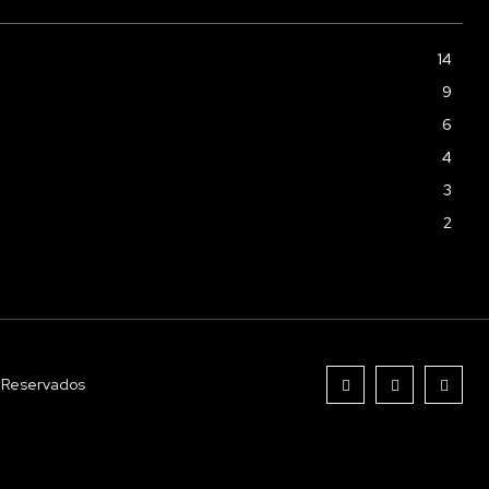
14
9
6
4
3
2
s Reservados