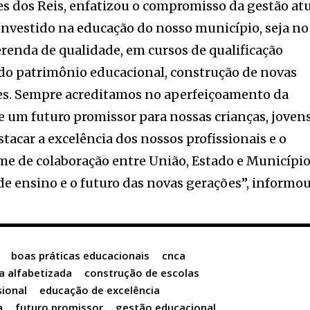
es dos Reis, enfatizou o compromisso da gestão at
nvestido na educação do nosso município, seja no
erenda de qualidade, em cursos de qualificação
o do patrimônio educacional, construção de novas
ões. Sempre acreditamos no aperfeiçoamento da
e um futuro promissor para nossas crianças, jovens
tacar a excelência dos nossos profissionais e o
me de colaboração entre União, Estado e Município
de ensino e o futuro das novas gerações”, informou
boas práticas educacionais
cnca
a alfabetizada
construção de escolas
sional
educação de excelência
a
futuro promissor
gestão educacional