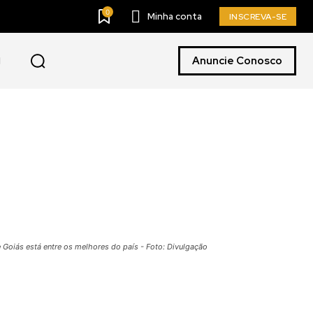
0
Minha conta
INSCREVA-SE
Anuncie Conosco
Goiás está entre os melhores do país - Foto: Divulgação