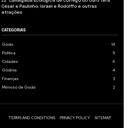
22ª Cavalgada Ecológica de Córrego do Ouro terá
César e Paulinho, Israel e Rodolffo e outras
atrações
CATEGORIAS
Goiás
14
Política
9
Cidades
6
Goiânia
4
Finanças
3
Mimoso de Goiás
2
TERMS AND CONDITIONS
PRIVACY POLICY
SITEMAP