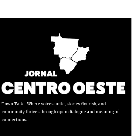
Para se inscrever, basta inserir seu endereço de e-mail e
clicar no botão de inscrição. Não se preocupe, respeitamos
sua privacidade e não enviaremos spam para sua caixa de
entrada. Suas informações estão seguras conosco.
INSCREVER
Li e aceito a
Política de Privacidade
.
Town Talk - Where voices unite, stories flourish, and
community thrives through open dialogue and meaningful
connections.