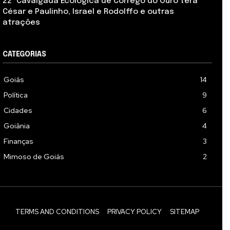
22ª Cavalgada Ecológica de Córrego do Ouro terá
César e Paulinho, Israel e Rodolffo e outras
atrações
CATEGORIAS
Goiás
14
Política
9
Cidades
6
Goiânia
4
Finanças
3
Mimoso de Goiás
2
TERMS AND CONDITIONS
PRIVACY POLICY
SITEMAP