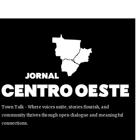
Para se inscrever, basta inserir seu endereço de e-mail e
clicar no botão de inscrição. Não se preocupe, respeitamos
sua privacidade e não enviaremos spam para sua caixa de
entrada. Suas informações estão seguras conosco.
INSCREVER
Li e aceito a
Política de Privacidade
.
Town Talk - Where voices unite, stories flourish, and
community thrives through open dialogue and meaningful
connections.