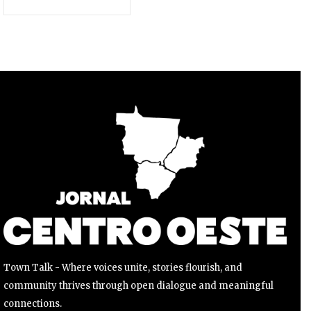
nossa jornada.
Para se inscrever, basta inserir seu endereço de e-mail e
clicar no botão de inscrição. Não se preocupe, respeitamos
sua privacidade e não enviaremos spam para sua caixa de
entrada. Suas informações estão seguras conosco.
INSCREVER
Li e aceito a
Política de Privacidade
.
Town Talk - Where voices unite, stories flourish, and
community thrives through open dialogue and meaningful
connections.