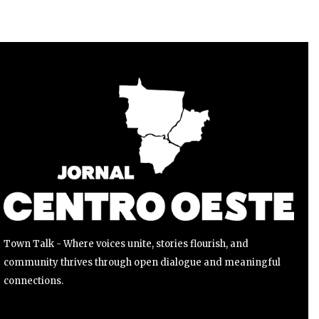
Para se inscrever, basta inserir seu endereço de e-mail e
clicar no botão de inscrição. Não se preocupe, respeitamos
sua privacidade e não enviaremos spam para sua caixa de
entrada. Suas informações estão seguras conosco.
INSCREVER
Li e aceito a
Política de Privacidade
.
Town Talk - Where voices unite, stories flourish, and
community thrives through open dialogue and meaningful
connections.