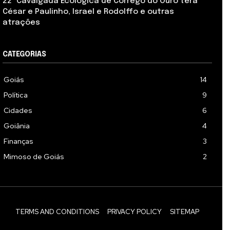
22ª Cavalgada Ecológica de Córrego do Ouro terá
César e Paulinho, Israel e Rodolffo e outras
atrações
CATEGORIAS
Goiás
14
Política
9
Cidades
6
Goiânia
4
Finanças
3
Mimoso de Goiás
2
TERMS AND CONDITIONS
PRIVACY POLICY
SITEMAP