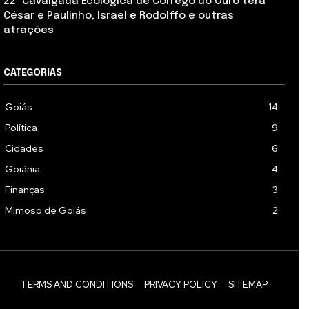
22ª Cavalgada Ecológica de Córrego do Ouro terá
César e Paulinho, Israel e Rodolffo e outras
atrações
CATEGORIAS
Goiás
14
Política
9
Cidades
6
Goiânia
4
Finanças
3
Mimoso de Goiás
2
TERMS AND CONDITIONS
PRIVACY POLICY
SITEMAP