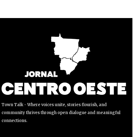
Para se inscrever, basta inserir seu endereço de e-mail e
clicar no botão de inscrição. Não se preocupe, respeitamos
sua privacidade e não enviaremos spam para sua caixa de
entrada. Suas informações estão seguras conosco.
INSCREVER
Li e aceito a
Política de Privacidade
.
Town Talk - Where voices unite, stories flourish, and
community thrives through open dialogue and meaningful
connections.