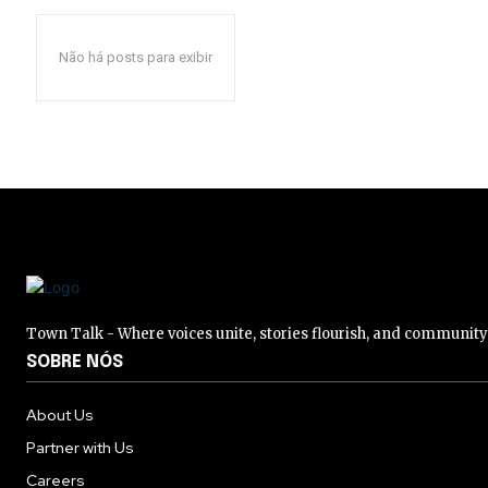
Não há posts para exibir
Town Talk - Where voices unite, stories flourish, and communit
SOBRE NÓS
About Us
Partner with Us
Careers