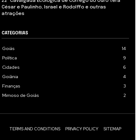
22ª Cavalgada Ecológica de Córrego do Ouro terá
César e Paulinho, Israel e Rodolffo e outras
atrações
CATEGORIAS
Goiás
14
Política
9
Cidades
6
Goiânia
4
Finanças
3
Mimoso de Goiás
2
TERMS AND CONDITIONS
PRIVACY POLICY
SITEMAP