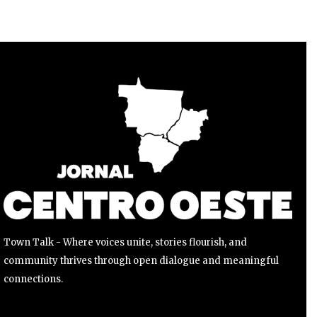
Para se inscrever, basta inserir seu endereço de e-mail e
clicar no botão de inscrição. Não se preocupe, respeitamos
sua privacidade e não enviaremos spam para sua caixa de
entrada. Suas informações estão seguras conosco.
INSCREVER
Li e aceito a
Política de Privacidade
.
Town Talk - Where voices unite, stories flourish, and
community thrives through open dialogue and meaningful
connections.