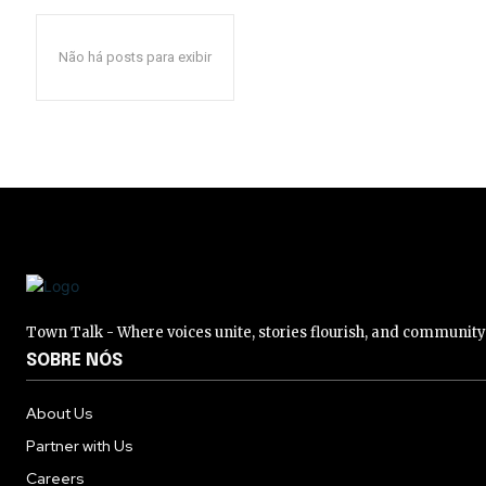
Não há posts para exibir
Town Talk - Where voices unite, stories flourish, and communit
SOBRE NÓS
About Us
Partner with Us
Careers