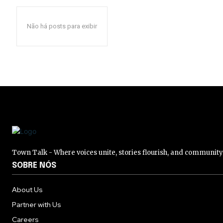
Não há posts para exibir
Town Talk - Where voices unite, stories flourish, and communit
SOBRE NÓS
About Us
Partner with Us
Careers