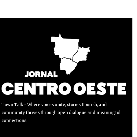
Para se inscrever, basta inserir seu endereço de e-mail e
clicar no botão de inscrição. Não se preocupe, respeitamos
sua privacidade e não enviaremos spam para sua caixa de
entrada. Suas informações estão seguras conosco.
INSCREVER
Li e aceito a
Política de Privacidade
.
Town Talk - Where voices unite, stories flourish, and
community thrives through open dialogue and meaningful
connections.