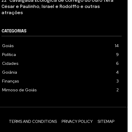
22ª Cavalgada Ecológica de Córrego do Ouro terá
César e Paulinho, Israel e Rodolffo e outras
atrações
CATEGORIAS
Goiás
14
Política
9
Cidades
6
Goiânia
4
Finanças
3
Mimoso de Goiás
2
TERMS AND CONDITIONS
PRIVACY POLICY
SITEMAP