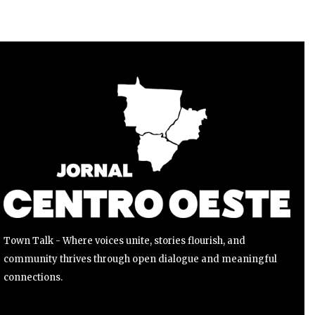
Para se inscrever, basta inserir seu endereço de e-mail e
clicar no botão de inscrição. Não se preocupe, respeitamos
sua privacidade e não enviaremos spam para sua caixa de
entrada. Suas informações estão seguras conosco.
INSCREVER
Li e aceito a
Política de Privacidade
.
Town Talk - Where voices unite, stories flourish, and
community thrives through open dialogue and meaningful
connections.