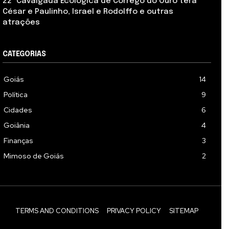
22ª Cavalgada Ecológica de Córrego do Ouro terá
César e Paulinho, Israel e Rodolffo e outras
atrações
CATEGORIAS
Goiás
14
Política
9
Cidades
6
Goiânia
4
Finanças
3
Mimoso de Goiás
2
TERMS AND CONDITIONS
PRIVACY POLICY
SITEMAP