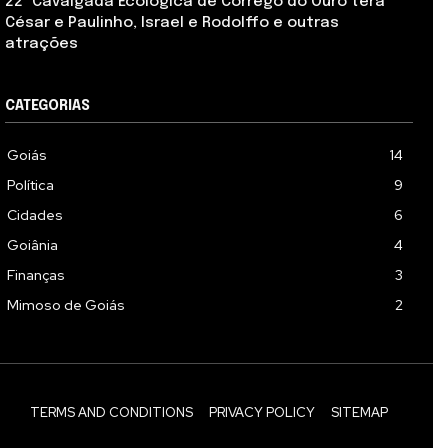
22ª Cavalgada Ecológica de Córrego do Ouro terá
César e Paulinho, Israel e Rodolffo e outras
atrações
CATEGORIAS
Goiás
14
Política
9
Cidades
6
Goiânia
4
Finanças
3
Mimoso de Goiás
2
TERMS AND CONDITIONS
PRIVACY POLICY
SITEMAP