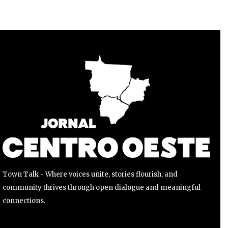
Para se inscrever, basta inserir seu endereço de e-mail e
clicar no botão de inscrição. Não se preocupe, respeitamos
sua privacidade e não enviaremos spam para sua caixa de
entrada. Suas informações estão seguras conosco.
INSCREVER
Li e aceito a
Política de Privacidade
.
Town Talk - Where voices unite, stories flourish, and
community thrives through open dialogue and meaningful
connections.