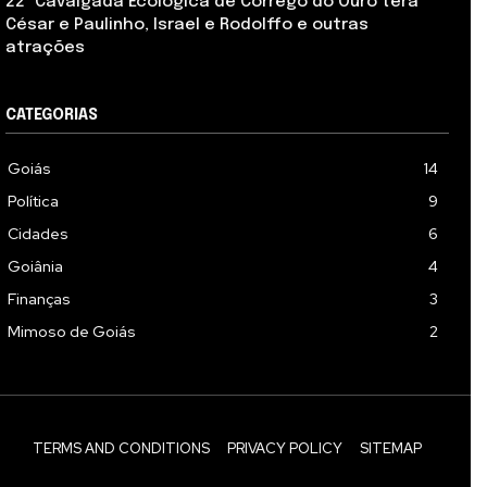
22ª Cavalgada Ecológica de Córrego do Ouro terá
César e Paulinho, Israel e Rodolffo e outras
atrações
CATEGORIAS
Goiás
14
Política
9
Cidades
6
Goiânia
4
Finanças
3
Mimoso de Goiás
2
TERMS AND CONDITIONS
PRIVACY POLICY
SITEMAP