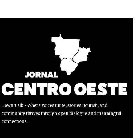
Para se inscrever, basta inserir seu endereço de e-mail e
clicar no botão de inscrição. Não se preocupe, respeitamos
sua privacidade e não enviaremos spam para sua caixa de
entrada. Suas informações estão seguras conosco.
INSCREVER
Li e aceito a
Política de Privacidade
.
Town Talk - Where voices unite, stories flourish, and
community thrives through open dialogue and meaningful
connections.