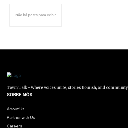
Não há posts para exibir
Town Talk - Where voices unite, stories flourish, and communit
SOBRE NÓS
About Us
Partner with Us
Careers