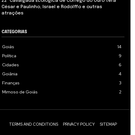
22ª Cavalgada Ecológica de Córrego do Ouro terá
César e Paulinho, Israel e Rodolffo e outras
atrações
CATEGORIAS
Goiás
14
Política
9
Cidades
6
Goiânia
4
Finanças
3
Mimoso de Goiás
2
TERMS AND CONDITIONS
PRIVACY POLICY
SITEMAP