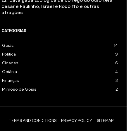
22ª Cavalgada Ecológica de Córrego do Ouro terá
César e Paulinho, Israel e Rodolffo e outras
atrações
CATEGORIAS
Goiás
14
Política
9
Cidades
6
Goiânia
4
Finanças
3
Mimoso de Goiás
2
TERMS AND CONDITIONS
PRIVACY POLICY
SITEMAP