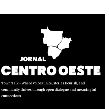
Para se inscrever, basta inserir seu endereço de e-mail e
clicar no botão de inscrição. Não se preocupe, respeitamos
sua privacidade e não enviaremos spam para sua caixa de
entrada. Suas informações estão seguras conosco.
INSCREVER
Li e aceito a
Política de Privacidade
.
Town Talk - Where voices unite, stories flourish, and
community thrives through open dialogue and meaningful
connections.