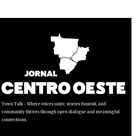
Para se inscrever, basta inserir seu endereço de e-mail e
clicar no botão de inscrição. Não se preocupe, respeitamos
sua privacidade e não enviaremos spam para sua caixa de
entrada. Suas informações estão seguras conosco.
INSCREVER
Li e aceito a
Política de Privacidade
.
Town Talk - Where voices unite, stories flourish, and
community thrives through open dialogue and meaningful
connections.