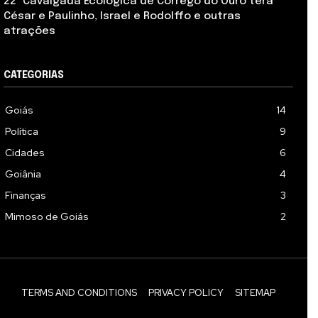
22ª Cavalgada Ecológica de Córrego do Ouro terá
César e Paulinho, Israel e Rodolffo e outras
atrações
CATEGORIAS
Goiás
14
Política
9
Cidades
6
Goiânia
4
Finanças
3
Mimoso de Goiás
2
TERMS AND CONDITIONS
PRIVACY POLICY
SITEMAP