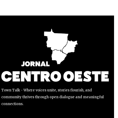
Para se inscrever, basta inserir seu endereço de e-mail e
clicar no botão de inscrição. Não se preocupe, respeitamos
sua privacidade e não enviaremos spam para sua caixa de
entrada. Suas informações estão seguras conosco.
INSCREVER
Li e aceito a
Política de Privacidade
.
Town Talk - Where voices unite, stories flourish, and
community thrives through open dialogue and meaningful
connections.