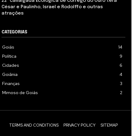
22ª Cavalgada Ecológica de Córrego do Ouro terá
César e Paulinho, Israel e Rodolffo e outras
atrações
CATEGORIAS
Goiás
14
Política
9
Cidades
6
Goiânia
4
Finanças
3
Mimoso de Goiás
2
TERMS AND CONDITIONS
PRIVACY POLICY
SITEMAP