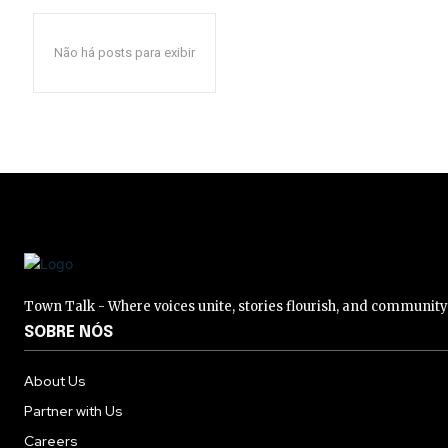
Não há posts para exibir
Town Talk - Where voices unite, stories flourish, and communit
SOBRE NÓS
About Us
Partner with Us
Careers