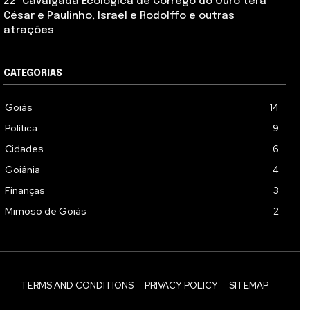
22ª Cavalgada Ecológica de Córrego do Ouro terá
César e Paulinho, Israel e Rodolffo e outras
atrações
CATEGORIAS
Goiás
14
Política
9
Cidades
6
Goiânia
4
Finanças
3
Mimoso de Goiás
2
TERMS AND CONDITIONS
PRIVACY POLICY
SITEMAP