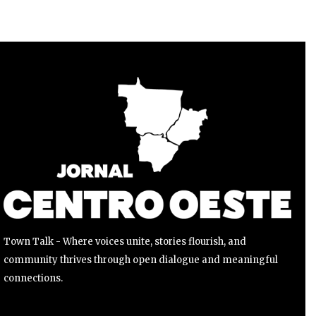
Para se inscrever, basta inserir seu endereço de e-mail e
clicar no botão de inscrição. Não se preocupe, respeitamos
sua privacidade e não enviaremos spam para sua caixa de
entrada. Suas informações estão seguras conosco.
INSCREVER
Li e aceito a
Política de Privacidade
.
Town Talk - Where voices unite, stories flourish, and
community thrives through open dialogue and meaningful
connections.