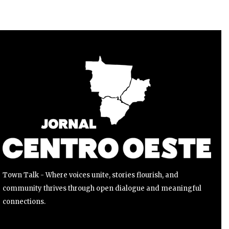
Para se inscrever, basta inserir seu endereço de e-mail e
clicar no botão de inscrição. Não se preocupe, respeitamos
sua privacidade e não enviaremos spam para sua caixa de
entrada. Suas informações estão seguras conosco.
INSCREVER
Li e aceito a
Política de Privacidade
.
Town Talk - Where voices unite, stories flourish, and
community thrives through open dialogue and meaningful
connections.