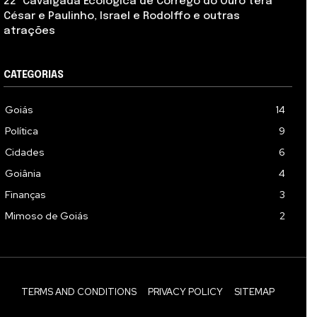
22ª Cavalgada Ecológica de Córrego do Ouro terá
César e Paulinho, Israel e Rodolffo e outras
atrações
CATEGORIAS
Goiás
14
Política
9
Cidades
6
Goiânia
4
Finanças
3
Mimoso de Goiás
2
TERMS AND CONDITIONS
PRIVACY POLICY
SITEMAP