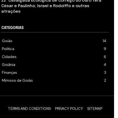
22ª Cavalgada Ecológica de Córrego do Ouro terá
César e Paulinho, Israel e Rodolffo e outras
atrações
CATEGORIAS
Goiás
14
Política
9
Cidades
6
Goiânia
4
Finanças
3
Mimoso de Goiás
2
TERMS AND CONDITIONS
PRIVACY POLICY
SITEMAP