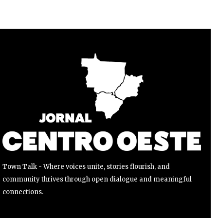
Para se inscrever, basta inserir seu endereço de e-mail e
clicar no botão de inscrição. Não se preocupe, respeitamos
sua privacidade e não enviaremos spam para sua caixa de
entrada. Suas informações estão seguras conosco.
INSCREVER
Li e aceito a
Política de Privacidade
.
Town Talk - Where voices unite, stories flourish, and
community thrives through open dialogue and meaningful
connections.