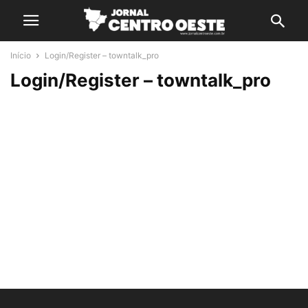
Início
Login/Register – towntalk_pro
Login/Register – towntalk_pro